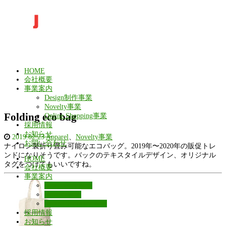
HOME
会社概要
事業案内
Design制作事業
Novelty事業
Folding eco bag
Online Shopping事業
採用情報
お知らせ
2019.02.23
Apparel
、
Novelty事業
お問い合わせ
ナイロン製折り畳み可能なエコバッグ。2019年〜2020年の販促トレ
ンドになりそうです。バックのテキスタイルデザイン、オリジナル
HOME
タグをつけてもいいですね。
会社概要
事業案内
Design制作事業
Novelty事業
Online Shopping事業
採用情報
お知らせ