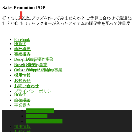
Sales Promotion POP
様々な販売促進グッズを作ってみませんか？ ご予算に合わせて最適
社名や自作のキャラクターが入ったアイテムの販促物を配って注目度 UP
Facebook
HOME
ホーム
会社概要
会社概要
事業案内
Design制作事業
Design制作事業
Novelty事業
Novelty事業
Online Shopping事業
Online Shopping事業
採用情報
採用情報
お知らせ
お知らせ
お問い合わせ
お問い合わせ
プライバシーポリシー
HOME
会社概要
Facebook
事業案内
Design制作事業
Novelty事業
Online Shopping事業
採用情報
お知らせ