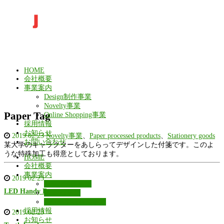
HOME
会社概要
事業案内
Design制作事業
Novelty事業
Paper Tag
Online Shopping事業
採用情報
お知らせ
2019.02.23
Novelty事業
、
Paper processed products
、
Stationery goods
お問い合わせ
某大学のキャラクターをあしらってデザインした付箋です。このよ
うな特殊加工も得意としております。
HOME
会社概要
事業案内
2019.02.23
Design制作事業
LED Handy Fan
Novelty事業
Online Shopping事業
採用情報
2019.02.23
お知らせ