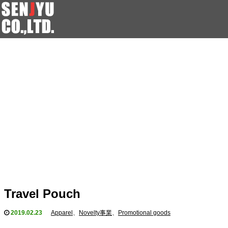
Travel Pouch
2019.02.23
Apparel
、
Novelty事業
、
Promotional goods