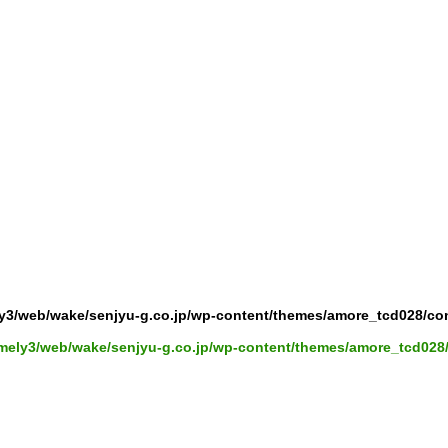
y3/web/wake/senjyu-g.co.jp/wp-content/themes/amore_tcd028/co
mely3/web/wake/senjyu-g.co.jp/wp-content/themes/amore_tcd028