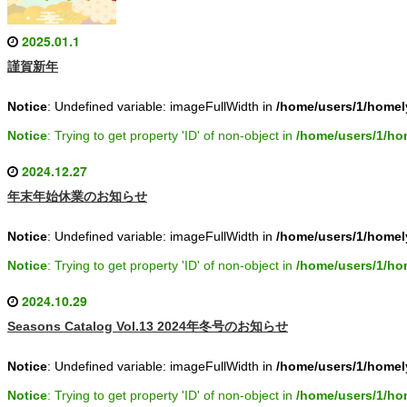
2025.01.1
謹賀新年
Notice
: Undefined variable: imageFullWidth in
/home/users/1/homel
Notice
: Trying to get property 'ID' of non-object in
/home/users/1/ho
2024.12.27
年末年始休業のお知らせ
Notice
: Undefined variable: imageFullWidth in
/home/users/1/homel
Notice
: Trying to get property 'ID' of non-object in
/home/users/1/ho
2024.10.29
Seasons Catalog Vol.13 2024年冬号のお知らせ
Notice
: Undefined variable: imageFullWidth in
/home/users/1/homel
Notice
: Trying to get property 'ID' of non-object in
/home/users/1/ho