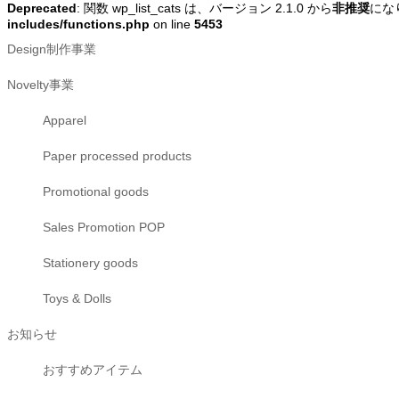
Deprecated
: 関数 wp_list_cats は、バージョン 2.1.0 から
非推奨
になり
includes/functions.php
on line
5453
Design制作事業
Novelty事業
Apparel
Paper processed products
Promotional goods
Sales Promotion POP
Stationery goods
Toys & Dolls
お知らせ
おすすめアイテム