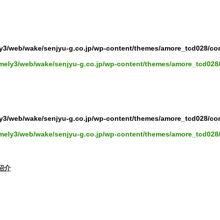
y3/web/wake/senjyu-g.co.jp/wp-content/themes/amore_tcd028/co
mely3/web/wake/senjyu-g.co.jp/wp-content/themes/amore_tcd028
y3/web/wake/senjyu-g.co.jp/wp-content/themes/amore_tcd028/co
mely3/web/wake/senjyu-g.co.jp/wp-content/themes/amore_tcd028
紹介