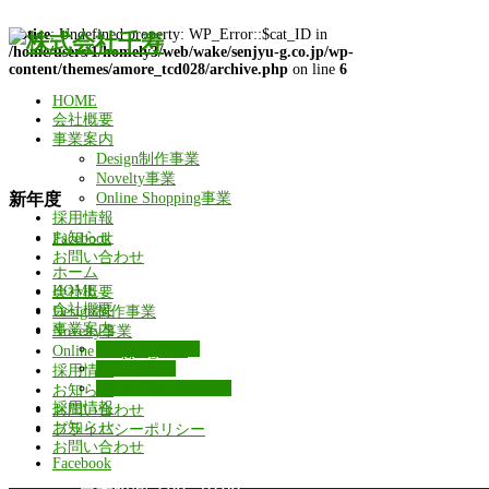
Notice
: Undefined property: WP_Error::$cat_ID in
/home/users/1/homely3/web/wake/senjyu-g.co.jp/wp-
content/themes/amore_tcd028/archive.php
on line
6
HOME
会社概要
事業案内
Design制作事業
Novelty事業
新年度
Online Shopping事業
採用情報
お知らせ
Facebook
お問い合わせ
ホーム
HOME
会社概要
会社概要
Design制作事業
事業案内
Novelty事業
Design制作事業
Online Shopping事業
Novelty事業
採用情報
Online Shopping事業
お知らせ
採用情報
お問い合わせ
お知らせ
プライバシーポリシー
お問い合わせ
Facebook