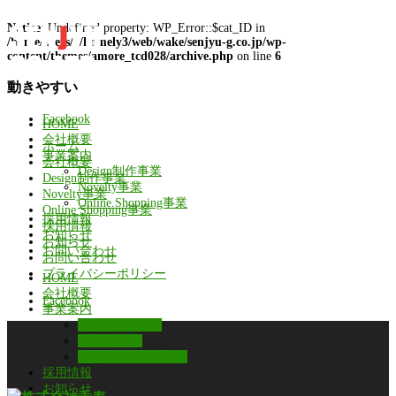
Notice
: Undefined property: WP_Error::$cat_ID in
/home/users/1/homely3/web/wake/senjyu-g.co.jp/wp-
content/themes/amore_tcd028/archive.php
on line
6
動きやすい
Facebook
HOME
会社概要
ホーム
事業案内
会社概要
Design制作事業
Design制作事業
Novelty事業
Novelty事業
Online Shopping事業
Online Shopping事業
採用情報
採用情報
お知らせ
お知らせ
お問い合わせ
お問い合わせ
プライバシーポリシー
HOME
会社概要
Facebook
事業案内
Design制作事業
Novelty事業
Online Shopping事業
採用情報
お知らせ